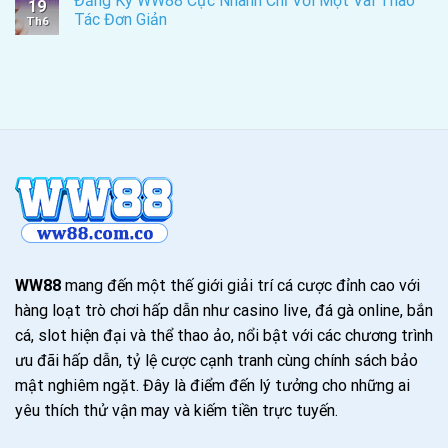
Đăng Ký WW88 Cực Nhanh Chỉ Với Một Vài Thao
19
Tác Đơn Giản
Th6
WW88
mang đến một thế giới giải trí cá cược đỉnh cao với
hàng loạt trò chơi hấp dẫn như casino live, đá gà online, bắn
cá, slot hiện đại và thể thao ảo, nổi bật với các chương trình
ưu đãi hấp dẫn, tỷ lệ cược cạnh tranh cùng chính sách bảo
mật nghiêm ngặt. Đây là điểm đến lý tưởng cho những ai
yêu thích thử vận may và kiếm tiền trực tuyến.