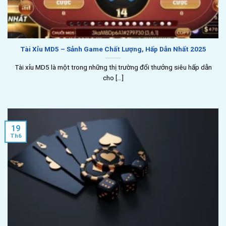
Tài Xỉu MD5 – Sảnh Game Chất Lượng, Hấp Dẫn Nhất 2025
Tài xỉu MD5 là một trong những thị trường đổi thưởng siêu hấp dẫn
cho [...]
19
Th6