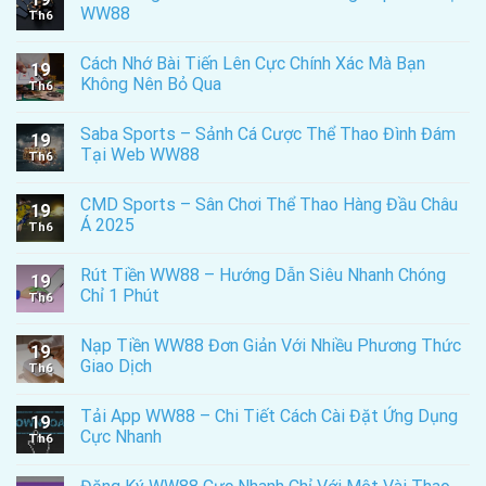
WW88
Th6
Cách Nhớ Bài Tiến Lên Cực Chính Xác Mà Bạn
19
Không Nên Bỏ Qua
Th6
Saba Sports – Sảnh Cá Cược Thể Thao Đình Đám
19
Tại Web WW88
Th6
CMD Sports – Sân Chơi Thể Thao Hàng Đầu Châu
19
Á 2025
Th6
Rút Tiền WW88 – Hướng Dẫn Siêu Nhanh Chóng
19
Chỉ 1 Phút
Th6
Nạp Tiền WW88 Đơn Giản Với Nhiều Phương Thức
19
Giao Dịch
Th6
Tải App WW88 – Chi Tiết Cách Cài Đặt Ứng Dụng
19
Cực Nhanh
Th6