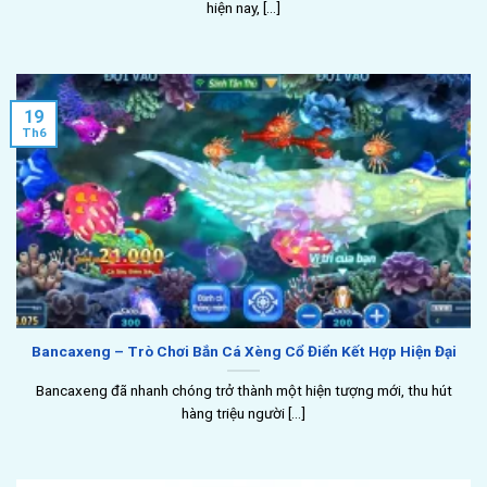
hiện nay, [...]
19
Th6
Bancaxeng – Trò Chơi Bắn Cá Xèng Cổ Điển Kết Hợp Hiện Đại
Bancaxeng đã nhanh chóng trở thành một hiện tượng mới, thu hút
hàng triệu người [...]