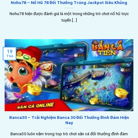
Nohu78 – Nổ Hũ 78 Đổi Thưởng Trúng Jackpot Siêu Khủng
Nohu78 hiện được đánh giá là một trong những trò chơi nổ hũ trực
tuyến [...]
19
Th6
Banca30 – Trải Nghiệm Banca 30 Đổi Thưởng Đình Đám Hiện
Nay
Banca30 luôn nằm trong top trò chơi săn cá đổi thưởng đình đám