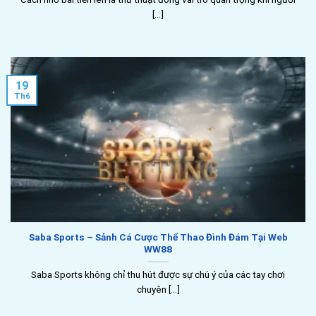
[...]
19
Th6
Saba Sports – Sảnh Cá Cược Thể Thao Đình Đám Tại Web
WW88
Saba Sports không chỉ thu hút được sự chú ý của các tay chơi
chuyên [...]